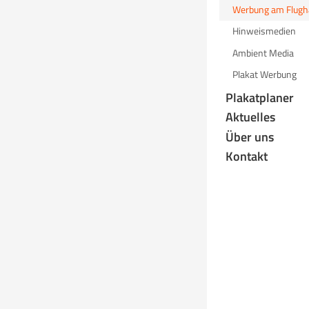
Werbung am Flugh
Hinweismedien
Ambient Media
Plakat Werbung
Werb
Plakatplaner
Aktuelles
Über uns
An den Airpor
Kontakt
Präsens bei 
Werbeträgern 
Parkhäuser, g
Hochwertige, 
Werbeflächen.
Werbemöglic