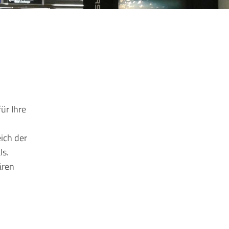
ür Ihre
ich der
ls.
ären