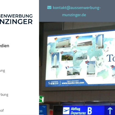
kontakt@aussenwerbung-
munzinger.de
dien
ung
rbung
hof