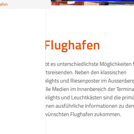
afen
ung am Flughafen
ts in Deutschland gibt es unterschiedlichste Möglichkeiten f
Urlaubs- und Geschäftsreisenden. Neben den klassischen
wie Citylights, Megalights und Riesenposter im Aussenbere
ibt es viele individuelle Medien im Innenbereich der Termina
hinterleuchtete Backlights und Leuchtkästen sind die prim
 Gerne lassen wir Ihnen ausführliche Informationen zu den
hkeiten an Ihrem gewünschten Flughafen zukommen.